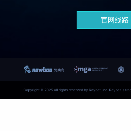
跳
至
内