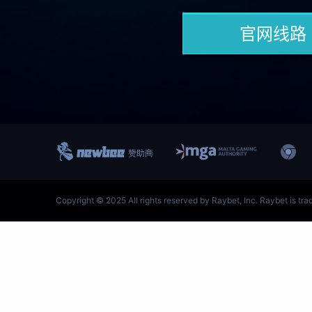
跳
至
内
容