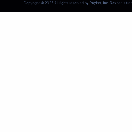
跳
至
内
容