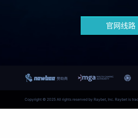
跳
至
内