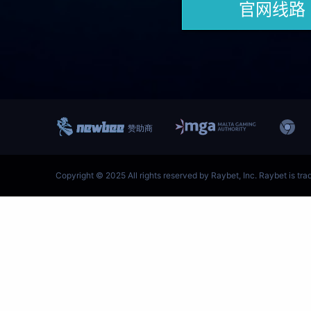
跳
至
内
容