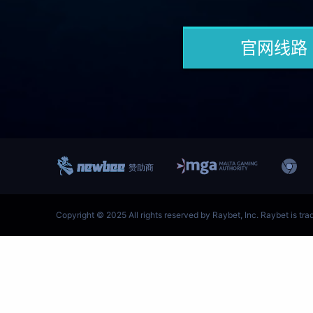
跳
至
内